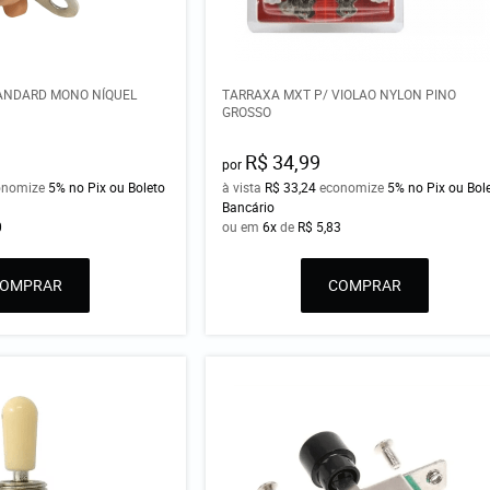
ANDARD MONO NÍQUEL
TARRAXA MXT P/ VIOLAO NYLON PINO
GROSSO
R$ 34,99
por
onomize
5%
no Pix ou Boleto
à vista
R$ 33,24
economize
5%
no Pix ou Bol
Bancário
0
ou em
6x
de
R$ 5,83
COMPRAR
COMPRAR