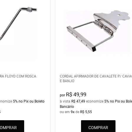
RA FLOYD COM ROSCA
CORDAL AFIRMADOR DE CAVALETE P/ CAV
E BANJO
R$ 49,99
por
onomize
5%
no Pix ou Boleto
à vista
R$ 47,49
economize
5%
no Pix ou Bol
Bancário
5
ou em
9x
de
R$ 5,55
COMPRAR
COMPRAR