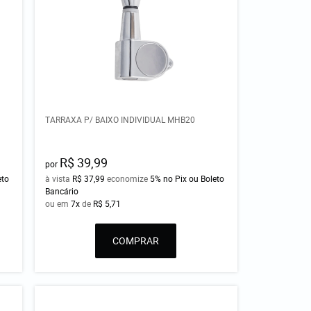
TARRAXA P/ BAIXO INDIVIDUAL MHB20
R$ 39,99
por
eto
à vista
R$ 37,99
economize
5%
no Pix ou Boleto
Bancário
ou em
7x
de
R$ 5,71
COMPRAR