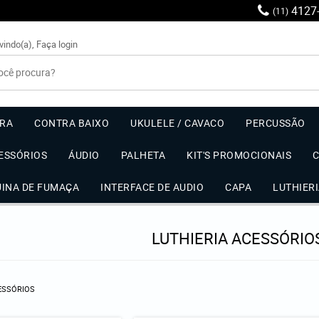
4127
(11)
vindo(a),
Faça login
RRA
CONTRA BAIXO
UKULELE / CAVACO
PERCUSSÃO
ESSÓRIOS
ÁUDIO
PALHETA
KIT'S PROMOCIONAIS
UINA DE FUMAÇA
INTERFACE DE AUDIO
CAPA
LUTHIER
LUTHIERIA ACESSÓRIO
ESSÓRIOS