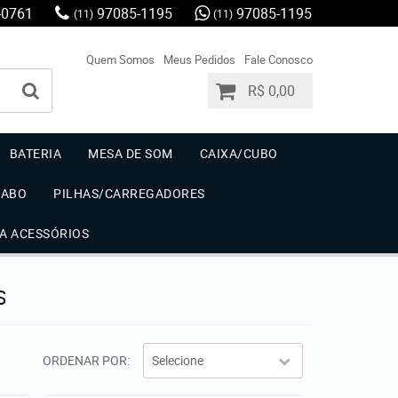
-0761
97085-1195
97085-1195
(11)
(11)
Quem Somos
Meus Pedidos
Fale Conosco
R$ 0,00
BATERIA
MESA DE SOM
CAIXA/CUBO
CABO
PILHAS/CARREGADORES
IA ACESSÓRIOS
S
ORDENAR POR
Selecione