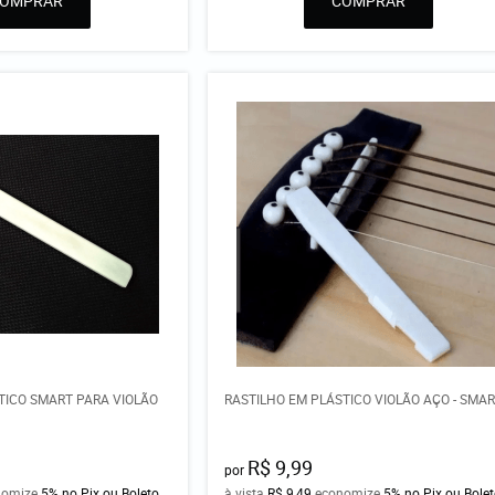
COMPRAR
COMPRAR
TICO SMART PARA VIOLÃO
RASTILHO EM PLÁSTICO VIOLÃO AÇO - SMA
R$ 9,99
por
nomize
5%
no Pix ou Boleto
à vista
R$ 9,49
economize
5%
no Pix ou Bole