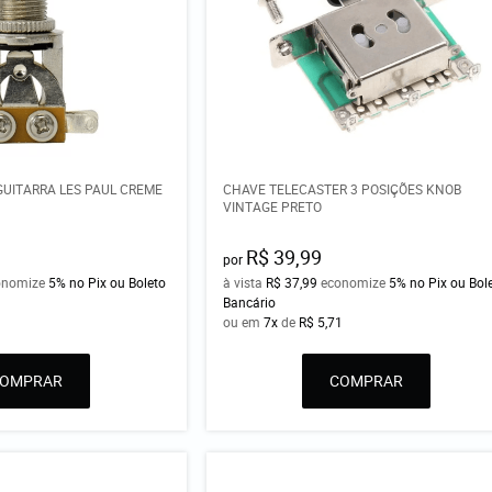
GUITARRA LES PAUL CREME
CHAVE TELECASTER 3 POSIÇÕES KNOB
VINTAGE PRETO
R$ 39,99
por
onomize
5%
no Pix ou Boleto
à vista
R$ 37,99
economize
5%
no Pix ou Bol
Bancário
1
ou em
7x
de
R$ 5,71
COMPRAR
COMPRAR