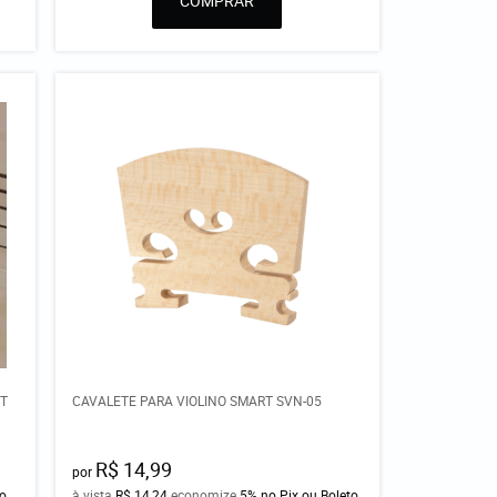
COMPRAR
RT
CAVALETE PARA VIOLINO SMART SVN-05
R$ 14,99
por
to
à vista
R$ 14,24
economize
5%
no Pix ou Boleto