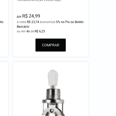
R$ 24,99
por
eto
à vista
R$ 23,74
economize
5%
no Pix ou Boleto
Bancário
ou em
4x
de
R$ 6,25
COMPRAR