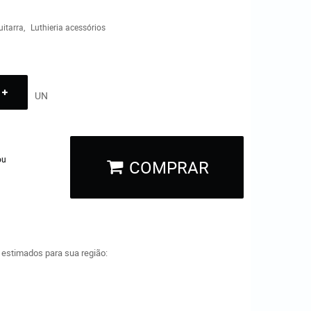
uitarra
Luthieria acessórios
UN
ou
COMPRAR
a estimados para sua região: