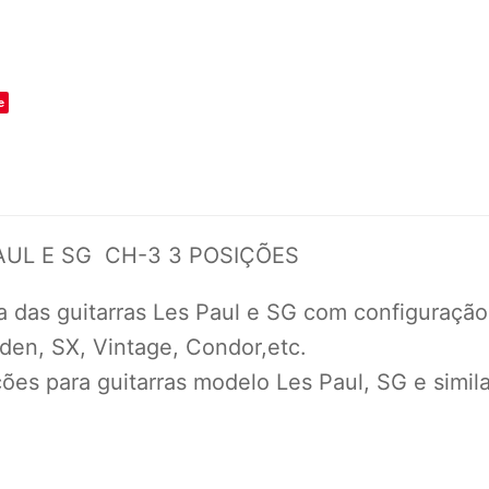
o
e
AUL E SG CH-3 3 POSIÇÕES
ia das guitarras Les Paul e SG com configuraçã
lden, SX, Vintage, Condor,etc.
ções para guitarras modelo Les Paul, SG e simil