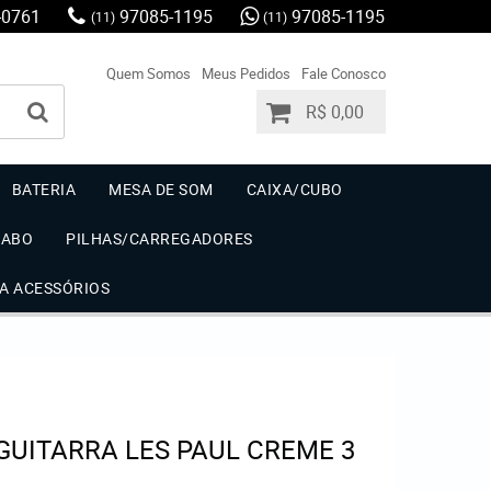
-0761
97085-1195
97085-1195
(11)
(11)
Quem Somos
Meus Pedidos
Fale Conosco
R$ 0,00
BATERIA
MESA DE SOM
CAIXA/CUBO
CABO
PILHAS/CARREGADORES
IA ACESSÓRIOS
GUITARRA LES PAUL CREME 3