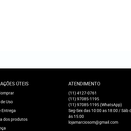
AÇÕES ÚTEIS
ATENDIMENTO
omprar
(11)
4127-0761
(11)
97085-1195
 de Uso
(11)
97085-1195
(WhatsApp)
e Entrega
Seg-Sex das 10:00 as 18:00 / Sáb 
ás 15:00
a dos produtos
lojamarciosom@gmail.com
nça