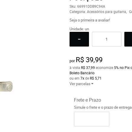
Sku:
66991DDB9C94A
Categoria:
Acessórios para guitarra
G
Seja o primeira a avaliar!
Unidade: un
R$ 39,99
por
à vista
R$ 37,99
economize
5%
no Pix 
Boleto Bancário
ou em
7x
de
R$ 5,71
Ver parcelas
Frete e Prazo
Simule o frete e o prazo de entreg