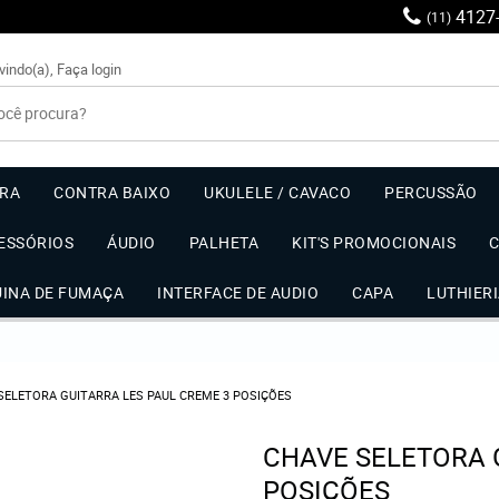
4127
(11)
vindo(a),
Faça login
RRA
CONTRA BAIXO
UKULELE / CAVACO
PERCUSSÃO
ESSÓRIOS
ÁUDIO
PALHETA
KIT'S PROMOCIONAIS
UINA DE FUMAÇA
INTERFACE DE AUDIO
CAPA
LUTHIER
SELETORA GUITARRA LES PAUL CREME 3 POSIÇÕES
CHAVE SELETORA 
POSIÇÕES