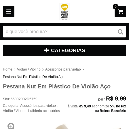
0
CATEGORIAS
Home
Violão / Violino
Acessórios para violão
Pestana Nut Em Plástico De Violão Aço
Pestana Nut Em Plástico De Violão Aço
R$ 9,99
por
Sku:
66992902D5759
Categoria:
Acessórios para violão
,
à vista
R$ 9,49
economize
5%
no Pix
Violão / Violino
,
Luthieria acessórios
ou Boleto Bancário