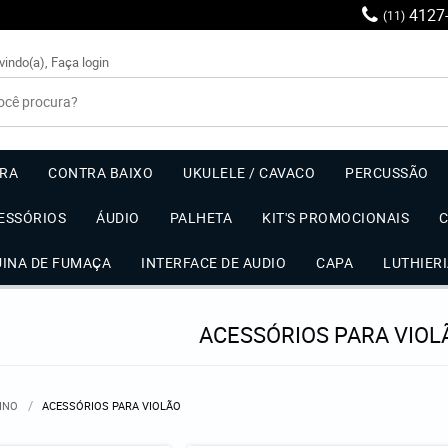
4127
(11)
vindo(a),
Faça login
RRA
CONTRA BAIXO
UKULELE / CAVACO
PERCUSSÃO
ESSÓRIOS
ÁUDIO
PALHETA
KIT'S PROMOCIONAIS
UINA DE FUMAÇA
INTERFACE DE AUDIO
CAPA
LUTHIER
ACESSÓRIOS PARA VIOL
LINO
ACESSÓRIOS PARA VIOLÃO