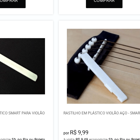
COMPRAR
COMPRAR
TICO SMART PARA VIOLÃO
RASTILHO EM PLÁSTICO VIOLÃO AÇO - SMA
R$ 9,99
por
nomize
5%
no Pix ou Boleto
à vista
R$ 9,49
economize
5%
no Pix ou Bole