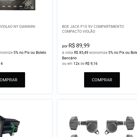
IOLAO NY GIANNINI
BOX JACK P10 9V COMPARTIMENTO
COMPACTO VIOLÃO
R$ 89,99
por
onomize
5%
no Pix ou Boleto
à vista
R$ 85,49
economize
5%
no Pix ou Bol
Bancário
14
ou em
12x
de
R$ 9,16
COMPRAR
COMPRAR