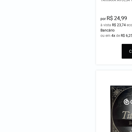
R$ 24,99
por
à vista
R$ 23,74
ec
Bancário
ou em
4x
de
R$ 6,2