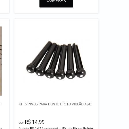
COMPRAR
RT
KIT 6 PINOS PARA PONTE PRETO VIOLÃO AÇO
R$ 14,99
por
to
à vista
R$ 14,24
economize
5%
no Pix ou Boleto