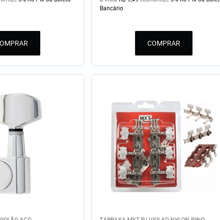
Bancário
COMPRAR
COMPRAR
VIOLÃO AÇO
TARRAXA MXT P/ VIOLAO NYLON PINO