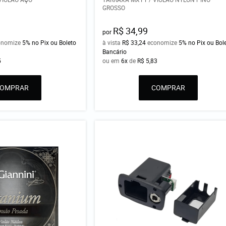
GROSSO
R$ 34,99
por
onomize
5%
no Pix ou Boleto
à vista
R$ 33,24
economize
5%
no Pix ou Bol
Bancário
5
ou em
6x
de
R$ 5,83
COMPRAR
COMPRAR