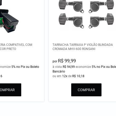
ERIA COMPATIVEL COM
TARRACHA TARRAXA P VIOLÃO BLINDADA
 COR PRETO
CROMADA MHV-600 RONSANI
R$ 99,99
por
onomize
5%
no Pix ou Boleto
à vista
R$ 94,99
economize
5%
no Pix ou Bol
Bancário
16
ou em
12x
de
R$ 10,18
COMPRAR
COMPRAR