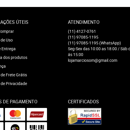
AÇÕES ÚTEIS
ATENDIMENTO
omprar
(11)
4127-0761
(11)
97085-1195
 de Uso
(11)
97085-1195
(WhatsApp)
e Entrega
Seg-Sex das 10:00 as 18:00 / Sáb 
ás 15:00
a dos produtos
lojamarciosom@gmail.com
nça
 de Frete Grátis
a de Privacidade
S DE PAGAMENTO
CERTIFICADOS