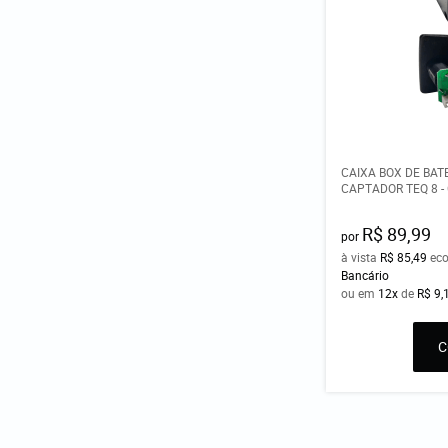
CAIXA BOX DE BAT
CAPTADOR TEQ 8 -
R$ 89,99
por
à vista
R$ 85,49
ec
Bancário
ou em
12x
de
R$ 9,