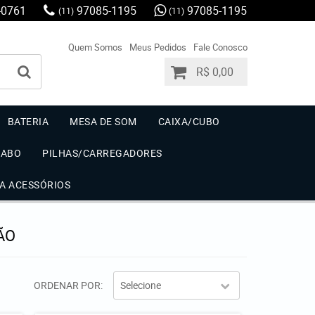
-0761
97085-1195
97085-1195
(11)
(11)
Quem Somos
Meus Pedidos
Fale Conosco
R$ 0,00
BATERIA
MESA DE SOM
CAIXA/CUBO
CABO
PILHAS/CARREGADORES
IA ACESSÓRIOS
ÃO
ORDENAR POR
Selecione