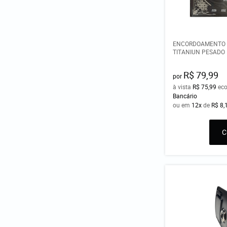
ENCORDOAMENTO V
TITANIUN PESADO
R$ 79,99
por
à vista
R$ 75,99
ec
Bancário
ou em
12x
de
R$ 8,