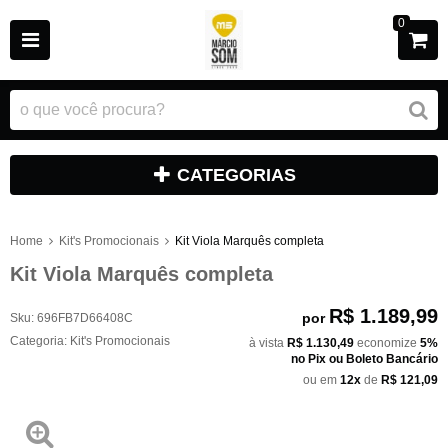
0
CATEGORIAS
Home
Kit's Promocionais
Kit Viola Marquês completa
Kit Viola Marquês completa
R$ 1.189,99
por
Sku:
696FB7D66408C
Categoria:
Kit's Promocionais
à vista
R$ 1.130,49
economize
5%
no Pix ou Boleto Bancário
ou em
12x
de
R$ 121,09