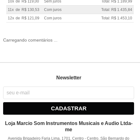
10x
de
R$ 119,00
Sem juros
Total: R$ 1.189,99
11x
de
R$ 130,53
Com juros
Total: R$ 1.435,84
12x
de
R$ 121,09
Com juros
Total: R$ 1.453,10
Carregando comentários ...
Newsletter
CADASTRAR
Loja Marcio Som Instrumentos Musicais e Audio Ltda-
me
Avenida Brigadeiro Faria Lima, 1701, Centro
-
Centro, São Bernardo do