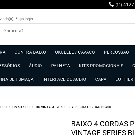
4127
(11)
vindo(a),
Faça login
RRA
CONTRA BAIXO
UKULELE / CAVACO
PERCUSSÃO
ESSÓRIOS
ÁUDIO
PALHETA
KIT'S PROMOCIONAIS
UINA DE FUMAÇA
INTERFACE DE AUDIO
CAPA
LUTHIER
 PRECISION SX SPB62+ BK VINTAGE SERIES BLACK COM GIG BAG BB400
BAIXO 4 CORDAS P
VINTAGE SERIES B