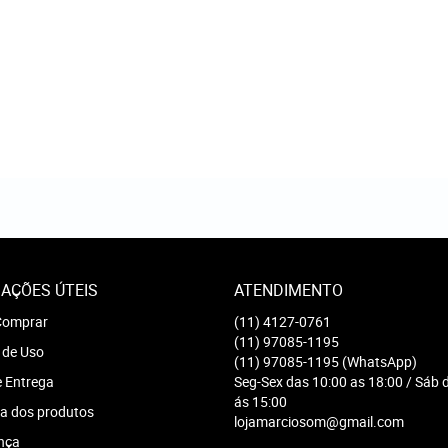
AÇÕES ÚTEIS
ATENDIMENTO
omprar
(11)
4127-0761
(11)
97085-1195
 de Uso
(11)
97085-1195
(WhatsApp)
e Entrega
Seg-Sex das 10:00 as 18:00 / Sáb 
ás 15:00
a dos produtos
lojamarciosom@gmail.com
nça