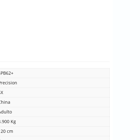
SPB62+
Precision
SX
China
Adulto
3.900 Kg
120 cm