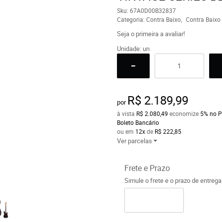
Sku:
67A0D00B32837
Categoria:
Contra Baixo
Contra Baixo
Seja o primeira a avaliar!
Unidade: un
R$ 2.189,99
por
à vista
R$ 2.080,49
economize
5%
no P
Boleto Bancário
ou em
12x
de
R$ 222,85
Ver parcelas
Frete e Prazo
Simule o frete e o prazo de entreg