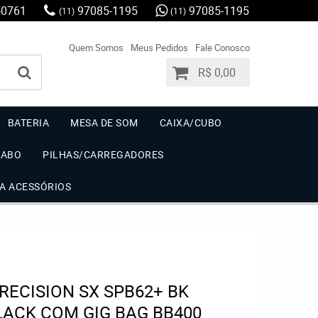
-0761
97085-1195
97085-1195
(11)
(11)
Quem Somos
Meus Pedidos
Fale Conosco
R$ 0,00
BATERIA
MESA DE SOM
CAIXA/CUBO
CABO
PILHAS/CARREGADORES
IA ACESSÓRIOS
RECISION SX SPB62+ BK
LACK COM GIG BAG BB400