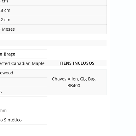
5 cm
28 cm
32 cm
3 Meses
do Braço
ITENS INCLUSOS
ected Canadian Maple
sewood
Chaves Allen, Gig Bag
BB400
s
 mm
o Sintético