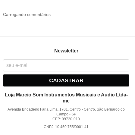
Carregando comentários ...
Newsletter
CADASTRAR
Loja Marcio Som Instrumentos Musicais e Audio Ltda-
me
Avenida Brigadeiro Faria Lima, 1701, Centro
-
Centro, São Bernardo do
Campo
-
SP
CEP: 09720-010
CNPJ: 10.450.755/0001-41