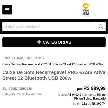
CATEGORIAS
Home
Caixa/Cubo
Caixa
Caixa De Som Recarregavel PRO BASS Ativa Street 12 Bluetooth USB 200w
Caixa De Som Recarregavel PRO BASS Ativa
Street 12 Bluetooth USB 200w
R$ 989,99
por
Sku:
690E2A4E60E48
Categoria:
Caixa
,
Caixa/Cubo
à vista
R$ 940,49
economize
5%
no
Pix ou Boleto Bancário
ou em
12x
de
R$ 100,74