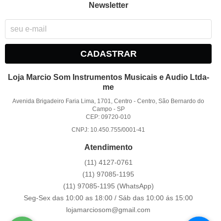
Newsletter
CADASTRAR
Loja Marcio Som Instrumentos Musicais e Audio Ltda-
me
Avenida Brigadeiro Faria Lima, 1701, Centro
-
Centro, São Bernardo do
Campo
-
SP
CEP: 09720-010
CNPJ: 10.450.755/0001-41
Atendimento
(11)
4127-0761
(11)
97085-1195
(11)
97085-1195
(WhatsApp)
Seg-Sex das 10:00 as 18:00 / Sáb das 10:00 ás 15:00
lojamarciosom@gmail.com