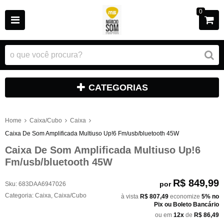
0
CATEGORIAS
Home
Caixa/Cubo
Caixa
Caixa De Som Amplificada Multiuso Up!6 Fm/usb/bluetooth 45W
Caixa De Som Amplificada Multiuso Up!6
Fm/usb/bluetooth 45W
R$ 849,99
por
Sku:
683DAA6947026
Categoria:
Caixa
,
Caixa/Cubo
à vista
R$ 807,49
economize
5%
no
Pix ou Boleto Bancário
ou em
12x
de
R$ 86,49