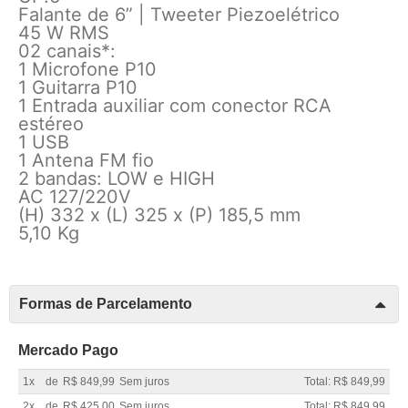
Falante de 6” | Tweeter Piezoelétrico
45 W RMS
02 canais*:
1 Microfone P10
1 Guitarra P10
1 Entrada auxiliar com conector RCA
estéreo
1 USB
1 Antena FM fio
2 bandas: LOW e HIGH
AC 127/220V
(H) 332 x (L) 325 x (P) 185,5 mm
5,10 Kg
Formas de Parcelamento
Mercado Pago
1x
de
R$ 849,99
Sem juros
Total: R$ 849,99
2x
de
R$ 425,00
Sem juros
Total: R$ 849,99