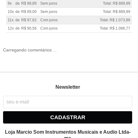
9x
de
R$ 98,89
Sem juros
Total: R$ 889,99
10x
de
R$ 89,00
Sem juros
Total: R$ 889,99
11x
de
R$ 97,62
Com juros
Total: R$ 1.073,86
12x
de
R$ 90,56
Com juros
Total: R$ 1.086,77
Carregando comentários ...
Newsletter
CADASTRAR
Loja Marcio Som Instrumentos Musicais e Audio Ltda-