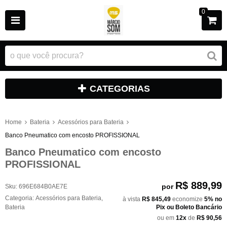
0
CATEGORIAS
Home
Bateria
Acessórios para Bateria
Banco Pneumatico com encosto PROFISSIONAL
Banco Pneumatico com encosto
PROFISSIONAL
R$ 889,99
por
Sku:
696E684B0AE7E
Categoria:
Acessórios para Bateria
,
à vista
R$ 845,49
economize
5%
no
Bateria
Pix ou Boleto Bancário
ou em
12x
de
R$ 90,56