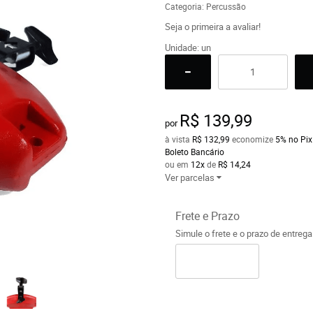
Categoria:
Percussão
Seja o primeira a avaliar!
Unidade: un
R$ 139,99
por
à vista
R$ 132,99
economize
5%
no Pix
Boleto Bancário
ou em
12x
de
R$ 14,24
Ver parcelas
Frete e Prazo
Simule o frete e o prazo de entreg