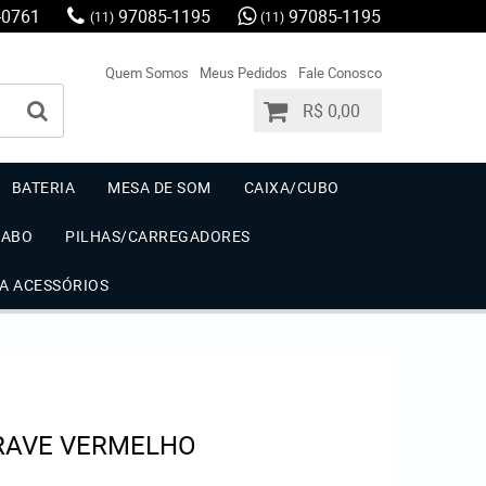
-0761
97085-1195
97085-1195
(11)
(11)
Quem Somos
Meus Pedidos
Fale Conosco
R$ 0,00
BATERIA
MESA DE SOM
CAIXA/CUBO
CABO
PILHAS/CARREGADORES
IA ACESSÓRIOS
RAVE VERMELHO