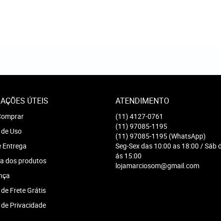
AÇÕES ÚTEIS
ATENDIMENTO
omprar
(11)
4127-0761
(11)
97085-1195
 de Uso
(11)
97085-1195
(WhatsApp)
e Entrega
Seg-Sex das 10:00 as 18:00 / Sáb 
ás 15:00
a dos produtos
lojamarciosom@gmail.com
nça
 de Frete Grátis
a de Privacidade