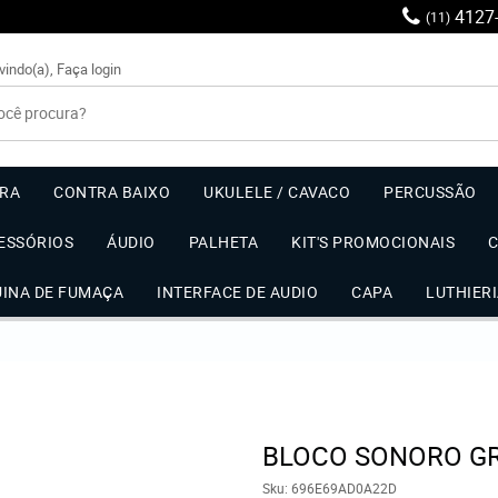
4127
(11)
vindo(a),
Faça login
RRA
CONTRA BAIXO
UKULELE / CAVACO
PERCUSSÃO
ESSÓRIOS
ÁUDIO
PALHETA
KIT'S PROMOCIONAIS
UINA DE FUMAÇA
INTERFACE DE AUDIO
CAPA
LUTHIER
BLOCO SONORO G
Sku:
696E69AD0A22D