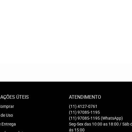
AÇÕES ÚTEIS
ATENDIMENTO
omprar
(11)
4127-0761
(11)
97085-1195
 de Uso
(11)
97085-1195
(WhatsApp)
e Entrega
Seg-Sex das 10:00 as 18:00 / Sáb 
ás 15:00