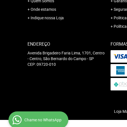
Quem Somos
Garanti
Onde estamos
Segura
Indique nossa Loja
Politica
Polític
ENDEREÇO
FORMA
Avenida Brigadeiro Faria Lima, 1701, Centro
-
Centro, São Bernardo do Campo
-
SP
CEP: 09720-010
Loja M
Chame no WhatsApp