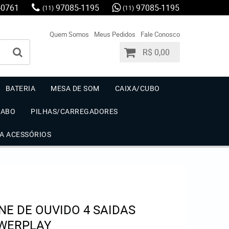
-0761
97085-1195
97085-1195
(11)
(11)
Quem Somos
Meus Pedidos
Fale Conosco
R$ 0,00
BATERIA
MESA DE SOM
CAIXA/CUBO
CABO
PILHAS/CARREGADORES
IA ACESSÓRIOS
E DE OUVIDO 4 SAIDAS
OWERPLAY