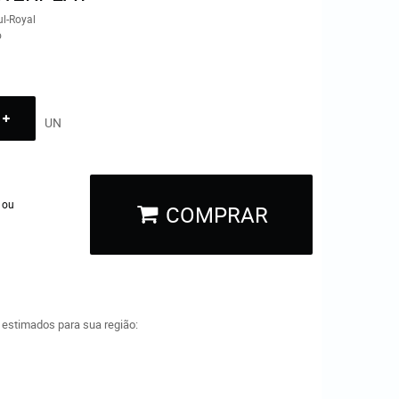
ul-Royal
o
UN
 ou
COMPRAR
a estimados para sua região: