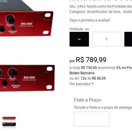
Sku:
2463-Tecido-Linho-De-Poliéster-Az
Categoria:
Amplificador de fone
Áudi
Seja o primeira a avaliar!
Unidade: un
R$ 789,99
por
à vista
R$ 750,49
economize
5%
no Pix
Boleto Bancário
ou em
12x
de
R$ 80,39
Ver parcelas
Frete e Prazo
Simule o frete e o prazo de entreg