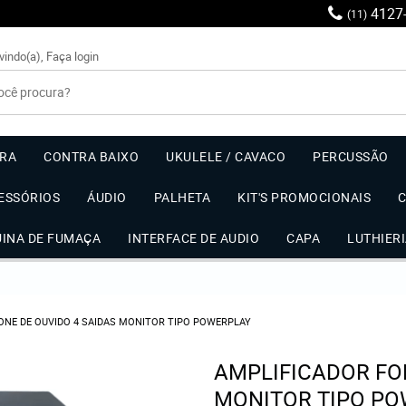
4127
(11)
vindo(a),
Faça login
RRA
CONTRA BAIXO
UKULELE / CAVACO
PERCUSSÃO
ESSÓRIOS
ÁUDIO
PALHETA
KIT'S PROMOCIONAIS
UINA DE FUMAÇA
INTERFACE DE AUDIO
CAPA
LUTHIER
ONE DE OUVIDO 4 SAIDAS MONITOR TIPO POWERPLAY
AMPLIFICADOR FON
MONITOR TIPO P