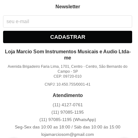
Newsletter
CADASTRAR
Loja Marcio Som Instrumentos Musicais e Audio Ltda-
me
Avenida Brigadeiro Faria Lima, 1701, Centro
-
Centro, São Bernardo do
Campo
-
SP
CEP: 09720-010
CNPJ: 10.450.755/0001-41
Atendimento
(11)
4127-0761
(11)
97085-1195
(11)
97085-1195
(WhatsApp)
Seg-Sex das 10:00 as 18:00 / Sáb das 10:00 ás 15:00
lojamarciosom@gmail.com