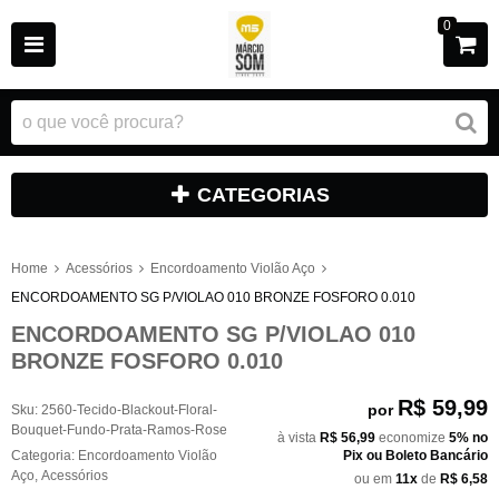
0
CATEGORIAS
Home
Acessórios
Encordoamento Violão Aço
ENCORDOAMENTO SG P/VIOLAO 010 BRONZE FOSFORO 0.010
ENCORDOAMENTO SG P/VIOLAO 010
BRONZE FOSFORO 0.010
R$ 59,99
por
Sku:
2560-Tecido-Blackout-Floral-
Bouquet-Fundo-Prata-Ramos-Rose
à vista
R$ 56,99
economize
5%
no
Categoria:
Encordoamento Violão
Pix ou Boleto Bancário
Aço
,
Acessórios
ou em
11x
de
R$ 6,58