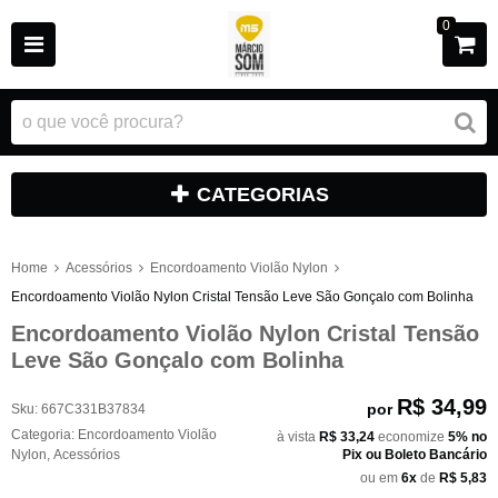
0
CATEGORIAS
Home
Acessórios
Encordoamento Violão Nylon
Encordoamento Violão Nylon Cristal Tensão Leve São Gonçalo com Bolinha
Encordoamento Violão Nylon Cristal Tensão
Leve São Gonçalo com Bolinha
R$ 34,99
por
Sku:
667C331B37834
Categoria:
Encordoamento Violão
à vista
R$ 33,24
economize
5%
no
Nylon
,
Acessórios
Pix ou Boleto Bancário
ou em
6x
de
R$ 5,83