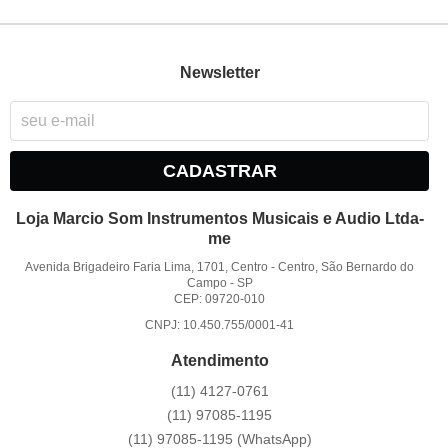
Newsletter
CADASTRAR
Loja Marcio Som Instrumentos Musicais e Audio Ltda-
me
Avenida Brigadeiro Faria Lima, 1701, Centro
-
Centro, São Bernardo do
Campo
-
SP
CEP: 09720-010
CNPJ: 10.450.755/0001-41
Atendimento
(11)
4127-0761
(11)
97085-1195
(11)
97085-1195
(WhatsApp)