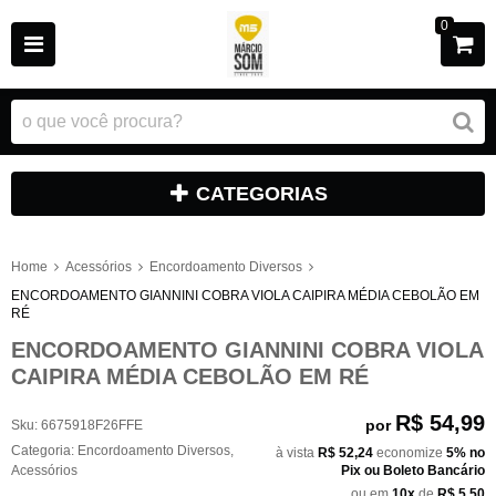
0
CATEGORIAS
Home
Acessórios
Encordoamento Diversos
ENCORDOAMENTO GIANNINI COBRA VIOLA CAIPIRA MÉDIA CEBOLÃO EM
RÉ
ENCORDOAMENTO GIANNINI COBRA VIOLA
CAIPIRA MÉDIA CEBOLÃO EM RÉ
R$ 54,99
por
Sku:
6675918F26FFE
Categoria:
Encordoamento Diversos
,
à vista
R$ 52,24
economize
5%
no
Acessórios
Pix ou Boleto Bancário
ou em
10x
de
R$ 5,50