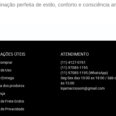
ação perfeita de estilo, conforto e consciência a
AÇÕES ÚTEIS
ATENDIMENTO
omprar
(11)
4127-0761
(11)
97085-1195
 de Uso
(11)
97085-1195
(WhatsApp)
e Entrega
Seg-Sex das 10:00 as 18:00 / Sáb 
ás 15:00
a dos produtos
lojamarciosom@gmail.com
nça
 de Frete Grátis
a de Privacidade