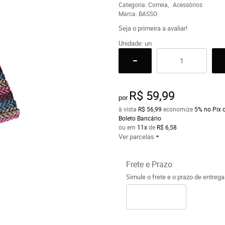
Categoria:
Correia
Acessórios
Marca:
BASSO
Seja o primeira a avaliar!
Unidade: un
R$ 59,99
por
à vista
R$ 56,99
economize
5%
no Pix 
Boleto Bancário
ou em
11x
de
R$ 6,58
Ver parcelas
Frete e Prazo
Simule o frete e o prazo de entreg