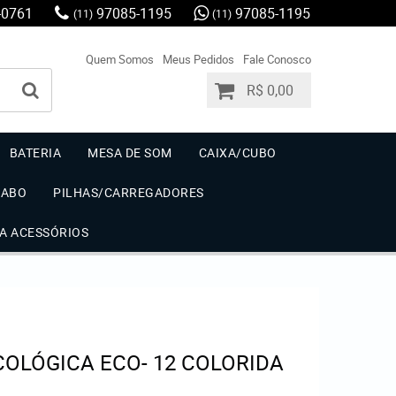
-0761
97085-1195
97085-1195
(11)
(11)
Quem Somos
Meus Pedidos
Fale Conosco
R$ 0,00
BATERIA
MESA DE SOM
CAIXA/CUBO
CABO
PILHAS/CARREGADORES
IA ACESSÓRIOS
COLÓGICA ECO- 12 COLORIDA