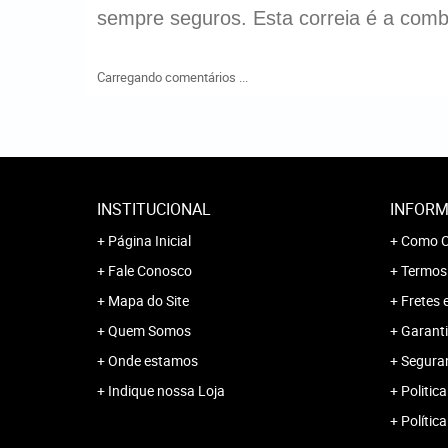
sempre seguros. Esta correia é a combin
Carregando comentários ...
INSTITUCIONAL
INFORM
Página Inicial
Como C
Fale Conosco
Termos
Mapa do Site
Fretes 
Quem Somos
Garanti
Onde estamos
Segura
Indique nossa Loja
Politica
Polític