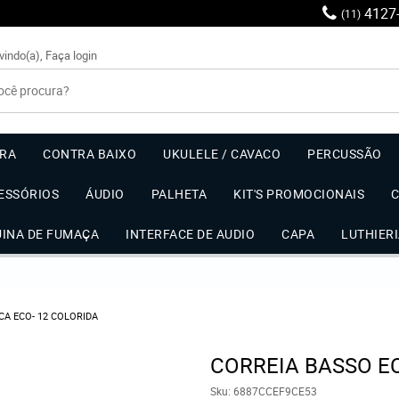
4127
(11)
vindo(a),
Faça login
RRA
CONTRA BAIXO
UKULELE / CAVACO
PERCUSSÃO
ESSÓRIOS
ÁUDIO
PALHETA
KIT'S PROMOCIONAIS
UINA DE FUMAÇA
INTERFACE DE AUDIO
CAPA
LUTHIER
A ECO- 12 COLORIDA
CORREIA BASSO E
Sku:
6887CCEF9CE53