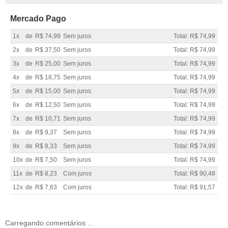
Mercado Pago
1x
de
R$ 74,99
Sem juros
Total: R$ 74,99
2x
de
R$ 37,50
Sem juros
Total: R$ 74,99
3x
de
R$ 25,00
Sem juros
Total: R$ 74,99
4x
de
R$ 18,75
Sem juros
Total: R$ 74,99
5x
de
R$ 15,00
Sem juros
Total: R$ 74,99
6x
de
R$ 12,50
Sem juros
Total: R$ 74,99
7x
de
R$ 10,71
Sem juros
Total: R$ 74,99
8x
de
R$ 9,37
Sem juros
Total: R$ 74,99
9x
de
R$ 8,33
Sem juros
Total: R$ 74,99
10x
de
R$ 7,50
Sem juros
Total: R$ 74,99
11x
de
R$ 8,23
Com juros
Total: R$ 90,48
12x
de
R$ 7,63
Com juros
Total: R$ 91,57
Carregando comentários ...