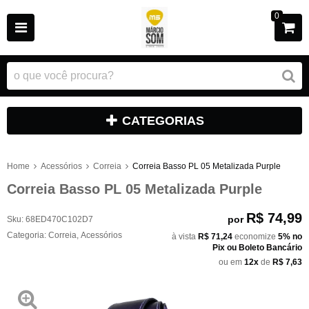
0
CATEGORIAS
Home
Acessórios
Correia
Correia Basso PL 05 Metalizada Purple
Correia Basso PL 05 Metalizada Purple
R$ 74,99
por
Sku:
68ED470C102D7
Categoria:
Correia
,
Acessórios
à vista
R$ 71,24
economize
5%
no
Pix ou Boleto Bancário
ou em
12x
de
R$ 7,63