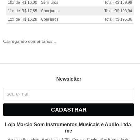
10x
de
R$ 16,00
Sem juros
Total: R$ 159,99
11x
de
R$ 17,55
Com juros
Total: R$ 193,04
12x
de
R$ 16,28
Com juros
Total: R$ 195,36
Carregando comentários ...
Newsletter
CADASTRAR
Loja Marcio Som Instrumentos Musicais e Audio Ltda-
me
Avenida Brigadeiro Faria Lima, 1701, Centro
-
Centro, São Bernardo do