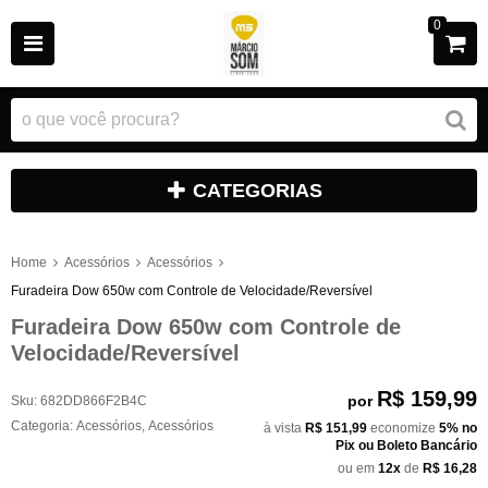
0
CATEGORIAS
Home
Acessórios
Acessórios
Furadeira Dow 650w com Controle de Velocidade/Reversível
Furadeira Dow 650w com Controle de
Velocidade/Reversível
R$ 159,99
por
Sku:
682DD866F2B4C
Categoria:
Acessórios
,
Acessórios
à vista
R$ 151,99
economize
5%
no
Pix ou Boleto Bancário
ou em
12x
de
R$ 16,28