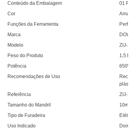
Conteúdo da Embalagem
01 Fur
Cor
Amare
Funções da Ferramenta
Perfur
Marca
DOW
Modelo
ZIJ-10
Peso do Produto
1,5 Kg
Potência
650W
Recomendações de Uso
Recome
plástic
Referência
ZIJ-10
Tamanho do Mandril
10mm
Tipo de Furadeira
Elétric
Uso Indicado
Domést