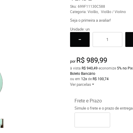
Sku:
699F11130C588
Categoria:
Violão
Violão / Violino
Seja o primeira a avaliar!
Unidade: un
R$ 989,99
por
à vista
R$ 940,49
economize
5%
no Pix
Boleto Bancário
ou em
12x
de
R$ 100,74
Ver parcelas
Frete e Prazo
Simule o frete e o prazo de entreg