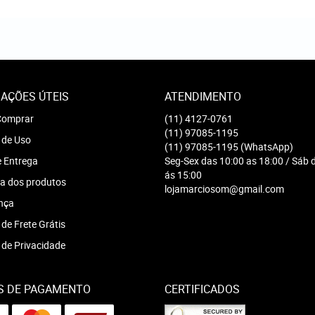
AÇÕES ÚTEIS
ATENDIMENTO
omprar
(11)
4127-0761
(11)
97085-1195
 de Uso
(11)
97085-1195
(WhatsApp)
e Entrega
Seg-Sex das 10:00 as 18:00 / Sáb 
ás 15:00
a dos produtos
lojamarciosom@gmail.com
nça
 de Frete Grátis
a de Privacidade
S DE PAGAMENTO
CERTIFICADOS