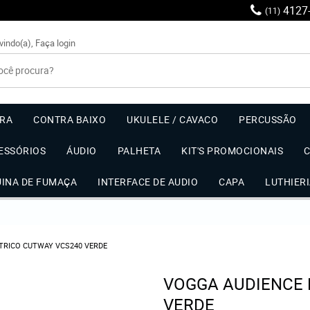
4127
(11)
vindo(a),
Faça login
RRA
CONTRA BAIXO
UKULELE / CAVACO
PERCUSSÃO
ESSÓRIOS
ÁUDIO
PALHETA
KIT'S PROMOCIONAIS
UINA DE FUMAÇA
INTERFACE DE AUDIO
CAPA
LUTHIER
TRICO CUTWAY VCS240 VERDE
VOGGA AUDIENCE 
VERDE