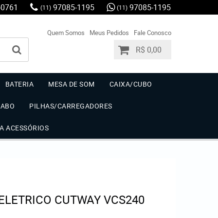
-0761
97085-1195
97085-1195
(11)
(11)
Quem Somos
Meus Pedidos
Fale Conosco
R$ 0,00
BATERIA
MESA DE SOM
CAIXA/CUBO
CABO
PILHAS/CARREGADORES
IA ACESSÓRIOS
ELETRICO CUTWAY VCS240