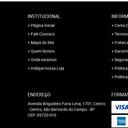
INSTITUCIONAL
INFORM
Página Inicial
Como C
Fale Conosco
Termos
Mapa do Site
Fretes 
Quem Somos
Garanti
Onde estamos
Segura
Indique nossa Loja
Politica
Polític
ENDEREÇO
FORMA
Avenida Brigadeiro Faria Lima, 1701, Centro
-
Centro, São Bernardo do Campo
-
SP
CEP: 09720-010