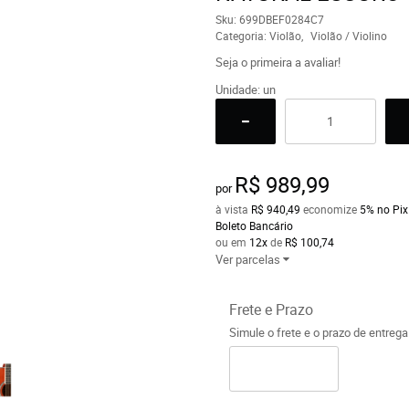
Sku:
699DBEF0284C7
Categoria:
Violão
Violão / Violino
Seja o primeira a avaliar!
Unidade: un
R$ 989,99
por
à vista
R$ 940,49
economize
5%
no Pix
Boleto Bancário
ou em
12x
de
R$ 100,74
Ver parcelas
Frete e Prazo
Simule o frete e o prazo de entreg