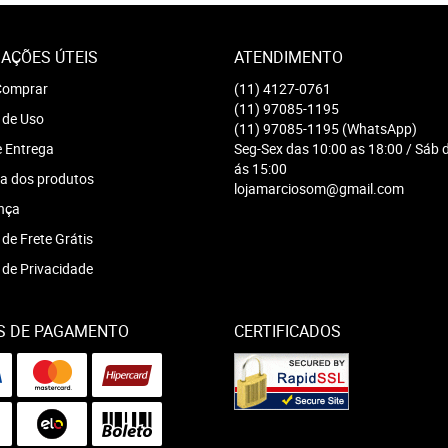
AÇÕES ÚTEIS
ATENDIMENTO
omprar
(11)
4127-0761
(11)
97085-1195
 de Uso
(11)
97085-1195
(WhatsApp)
e Entrega
Seg-Sex das 10:00 as 18:00 / Sáb 
ás 15:00
a dos produtos
lojamarciosom@gmail.com
nça
 de Frete Grátis
a de Privacidade
S DE PAGAMENTO
CERTIFICADOS