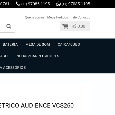
-0761
97085-1195
97085-1195
(11)
(11)
Quem Somos
Meus Pedidos
Fale Conosco
R$ 0,00
BATERIA
MESA DE SOM
CAIXA/CUBO
CABO
PILHAS/CARREGADORES
IA ACESSÓRIOS
ETRICO AUDIENCE VCS260