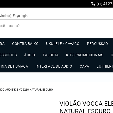
4127
(11)
vindo(a),
Faça login
RRA
CONTRA BAIXO
UKULELE / CAVACO
PERCUSSÃO
ESSÓRIOS
ÁUDIO
PALHETA
KIT'S PROMOCIONAIS
UINA DE FUMAÇA
INTERFACE DE AUDIO
CAPA
LUTHIER
ICO AUDIENCE VCS260 NATURAL ESCURO
VIOLÃO VOGGA EL
NATURAL ESCURO