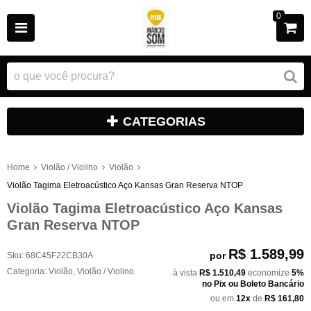
0
CATEGORIAS
Home
Violão / Violino
Violão
Violão Tagima Eletroacústico Aço Kansas Gran Reserva NTOP
Violão Tagima Eletroacústico Aço Kansas
Gran Reserva NTOP
R$ 1.589,99
por
Sku:
68C45F22CB30A
Categoria:
Violão
,
Violão / Violino
à vista
R$ 1.510,49
economize
5%
no Pix ou Boleto Bancário
ou em
12x
de
R$ 161,80