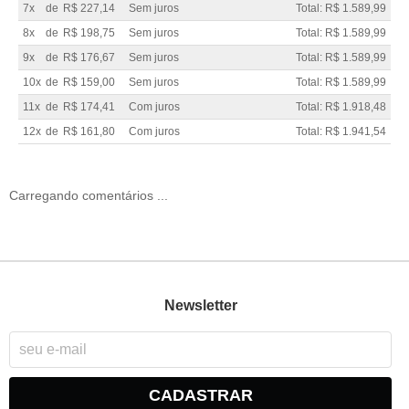
7x
de
R$ 227,14
Sem juros
Total: R$ 1.589,99
8x
de
R$ 198,75
Sem juros
Total: R$ 1.589,99
9x
de
R$ 176,67
Sem juros
Total: R$ 1.589,99
10x
de
R$ 159,00
Sem juros
Total: R$ 1.589,99
11x
de
R$ 174,41
Com juros
Total: R$ 1.918,48
12x
de
R$ 161,80
Com juros
Total: R$ 1.941,54
Carregando comentários ...
Newsletter
CADASTRAR